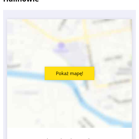
Pokaż mapę!