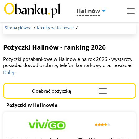
Halinów
Menu
Burger
Strona główna
Kredity w Halinowie
Pożyczki Halinów - ranking 2026
Pożyczki pozabankowe w Halinowie na rok 2026 - wystarczy
posiadać dowód osobisty, telefon komórkowy oraz posiadać
konto w banku. Firmy pożyczkowe, w przeciwieństwie do
Dalej...
banków, akceptują wnioski Klientów o niskich zarobkach, a w
części z nich pieniądze otrzymają także zadłużeni albo osoby z
negatywną historię kredytową. Pożyczki pozabankowe
Odebrać pożyczkę
Menu
Halinów to w pełni kredyt online, są jednak dostępne także w
Burger
stacjonarnych placówkach.
Pożyczki w Halinowie